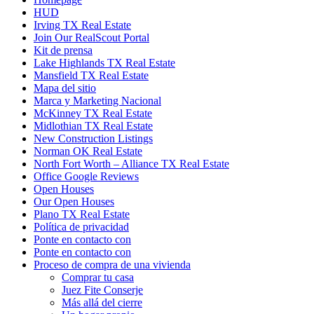
HUD
Irving TX Real Estate
Join Our RealScout Portal
Kit de prensa
Lake Highlands TX Real Estate
Mansfield TX Real Estate
Mapa del sitio
Marca y Marketing Nacional
McKinney TX Real Estate
Midlothian TX Real Estate
New Construction Listings
Norman OK Real Estate
North Fort Worth – Alliance TX Real Estate
Office Google Reviews
Open Houses
Our Open Houses
Plano TX Real Estate
Política de privacidad
Ponte en contacto con
Ponte en contacto con
Proceso de compra de una vivienda
Comprar tu casa
Juez Fite Conserje
Más allá del cierre