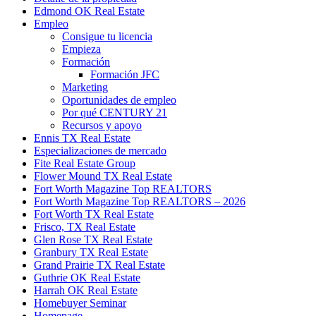
Edmond OK Real Estate
Empleo
Consigue tu licencia
Empieza
Formación
Formación JFC
Marketing
Oportunidades de empleo
Por qué CENTURY 21
Recursos y apoyo
Ennis TX Real Estate
Especializaciones de mercado
Fite Real Estate Group
Flower Mound TX Real Estate
Fort Worth Magazine Top REALTORS
Fort Worth Magazine Top REALTORS – 2026
Fort Worth TX Real Estate
Frisco, TX Real Estate
Glen Rose TX Real Estate
Granbury TX Real Estate
Grand Prairie TX Real Estate
Guthrie OK Real Estate
Harrah OK Real Estate
Homebuyer Seminar
Homepage