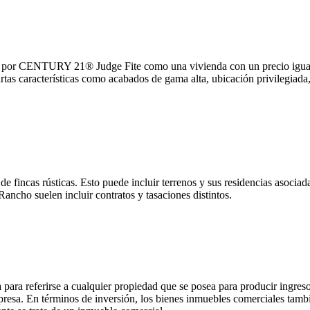
ida por CENTURY 21® Judge Fite como una vivienda con un precio igual
artas características como acabados de gama alta, ubicación privilegiada
 fincas rústicas. Esto puede incluir terrenos y sus residencias asocia
Rancho suelen incluir contratos y tasaciones distintos.
para referirse a cualquier propiedad que se posea para producir ingreso
esa. En términos de inversión, los bienes inmuebles comerciales tambi