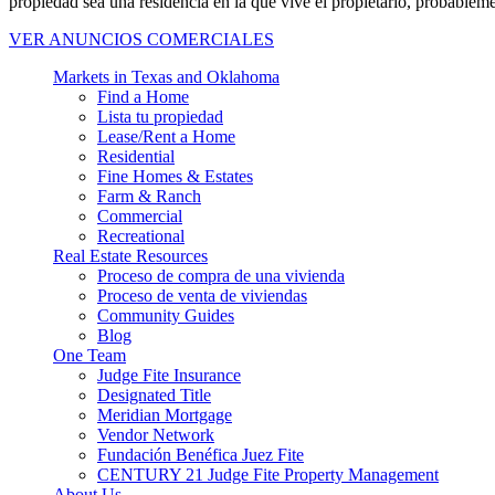
propiedad sea una residencia en la que vive el propietario, probablem
VER ANUNCIOS COMERCIALES
Markets in Texas and Oklahoma
Find a Home
Lista tu propiedad
Lease/Rent a Home
Residential
Fine Homes & Estates
Farm & Ranch
Commercial
Recreational
Real Estate Resources
Proceso de compra de una vivienda
Proceso de venta de viviendas
Community Guides
Blog
One Team
Judge Fite Insurance
Designated Title
Meridian Mortgage
Vendor Network
Fundación Benéfica Juez Fite
CENTURY 21 Judge Fite Property Management
About Us