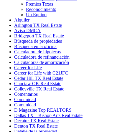
Premios Texas
Reconocimiento
Un Equipo
Alquiler
Arlington TX Real Estate
Aviso DMCA
Bridgeport TX Real Estate
Búsqueda de propiedades
Búsqueda en la oficina
Calculadora de hipotecas
Calculadora de refinanciación
Calculadoras de amortización
Career for Life
Career for Life with C21JFC
Cedar Hill TX Real Estate
Choctaw OK Real Estate
Colleyville TX Real Estate
Comentarios
Comunidad
Comunidad
D Magazine Top REALTORS
Dallas TX – Bishop Arts Real Estate
Decatur TX Real Estate
Denton TX Real Estate
Detalle de la propiedad