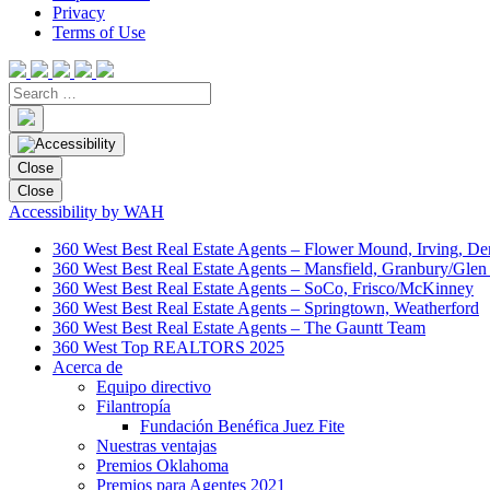
Privacy
Terms of Use
Close
Close
Accessibility by WAH
360 West Best Real Estate Agents – Flower Mound, Irving, De
360 West Best Real Estate Agents – Mansfield, Granbury/Glen
360 West Best Real Estate Agents – SoCo, Frisco/McKinney
360 West Best Real Estate Agents – Springtown, Weatherford
360 West Best Real Estate Agents – The Gauntt Team
360 West Top REALTORS 2025
Acerca de
Equipo directivo
Filantropía
Fundación Benéfica Juez Fite
Nuestras ventajas
Premios Oklahoma
Premios para Agentes 2021