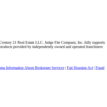
ntury 21 Real Estate LLC. Judge Fite Company, Inc. fully supports
r products provided by independently owned and operated franchisees
ma Information About Brokerage Services
|
Fair Housing Act
|
Fraud