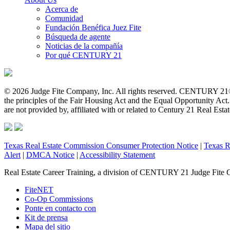
Acerca de
Comunidad
Fundación Benéfica Juez Fite
Búsqueda de agente
Noticias de la compañía
Por qué CENTURY 21
© 2026 Judge Fite Company, Inc. All rights reserved. CENTURY 21®
the principles of the Fair Housing Act and the Equal Opportunity Ac
are not provided by, affiliated with or related to Century 21 Real Esta
Texas Real Estate Commission Consumer Protection Notice
|
Texas R
Alert
|
DMCA Notice
|
Accessibility Statement
Real Estate Career Training, a division of CENTURY 21 Judge Fite 
FiteNET
Co-Op Commissions
Ponte en contacto con
Kit de prensa
Mapa del sitio