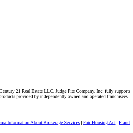
ntury 21 Real Estate LLC. Judge Fite Company, Inc. fully supports
r products provided by independently owned and operated franchisees
ma Information About Brokerage Services
|
Fair Housing Act
|
Fraud