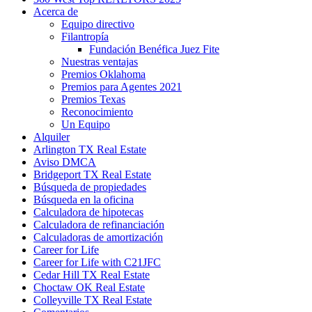
Acerca de
Equipo directivo
Filantropía
Fundación Benéfica Juez Fite
Nuestras ventajas
Premios Oklahoma
Premios para Agentes 2021
Premios Texas
Reconocimiento
Un Equipo
Alquiler
Arlington TX Real Estate
Aviso DMCA
Bridgeport TX Real Estate
Búsqueda de propiedades
Búsqueda en la oficina
Calculadora de hipotecas
Calculadora de refinanciación
Calculadoras de amortización
Career for Life
Career for Life with C21JFC
Cedar Hill TX Real Estate
Choctaw OK Real Estate
Colleyville TX Real Estate