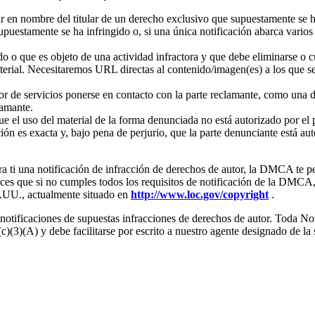
ar en nombre del titular de un derecho exclusivo que supuestamente se h
upuestamente se ha infringido o, si una única notificación abarca varios 
ndo o que es objeto de una actividad infractora y que debe eliminarse o
material. Necesitaremos URL directas al contenido/imagen(es) a los que 
r de servicios ponerse en contacto con la parte reclamante, como una di
lamante.
 el uso del material de la forma denunciada no está autorizado por el pr
ón es exacta y, bajo pena de perjurio, que la parte denunciante está au
a ti una notificación de infracción de derechos de autor, la DMCA te pe
es que si no cumples todos los requisitos de notificación de la DMCA, 
E.UU., actualmente situado en
http://www.loc.gov/copyright
.
tificaciones de supuestas infracciones de derechos de autor. Toda Noti
)(3)(A) y debe facilitarse por escrito a nuestro agente designado de la