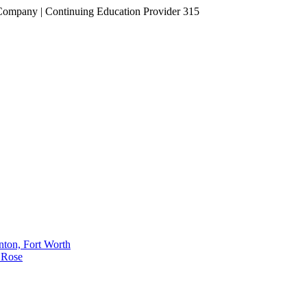
Company | Continuing Education Provider 315
nton, Fort Worth
 Rose