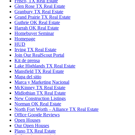
Frisco, TX Real Estate
Glen Rose TX Real Estate
Granbury TX Real Estate
Grand Prairie TX Real Estate
Guthrie OK Real Estate
Harrah OK Real Estate
Homebuyer Seminar
Homepage
HUD
Irving TX Real Estate
Join Our RealScout Portal
Kit de prensa
Lake Highlands TX Real Estate
Mansfield TX Real Estate
Mapa del sitio
Marca y Marketing Nacional
McKinney TX Real Estate
Midlothian TX Real Estate
New Construction Listings
Norman OK Real Estate
North Fort Worth – Alliance TX Real Estate
Office Google Reviews
Open Houses
Our Open Houses
Plano TX Real Estate