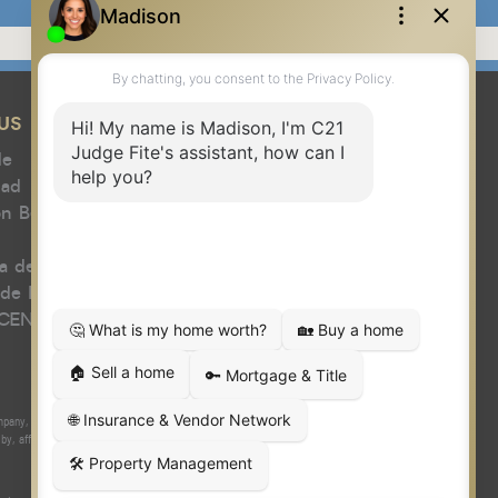
US
de
dad
n Benéfica Juez
a de agente
 de la compañía
 CENTURY 21
y, Inc. fully supports the principles of the Fair Housing Act and the
 affiliated with or related to Century 21 Real Estate LLC nor any of its