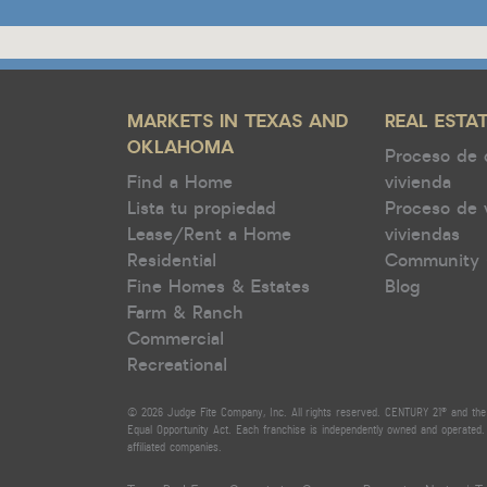
MARKETS IN TEXAS AND
REAL ESTA
OKLAHOMA
Proceso de
Find a Home
vivienda
Lista tu propiedad
Proceso de 
Lease/Rent a Home
viviendas
Residential
Community 
Fine Homes & Estates
Blog
Farm & Ranch
Commercial
Recreational
© 2026 Judge Fite Company, Inc. All rights reserved. CENTURY 21® and the 
Equal Opportunity Act. Each franchise is independently owned and operated. 
affiliated companies.