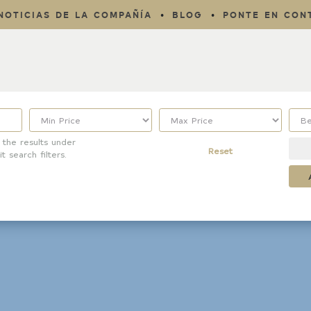
NOTICIAS DE LA COMPAÑÍA
BLOG
PONTE EN CON
 the results under
Reset
it search filters.
Property Type
Listing Features
Condo/Townhouse/Co-
Days listed
Op
HOA dues
Commercial
Farms/Ranch
Open houses