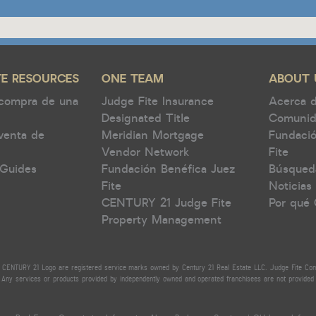
TE RESOURCES
ONE TEAM
ABOUT 
 compra de una
Judge Fite Insurance
Acerca 
Designated Title
Comuni
venta de
Meridian Mortgage
Fundació
Vendor Network
Fite
Guides
Fundación Benéfica Juez
Búsqued
Fite
Noticias
CENTURY 21 Judge Fite
Por qué
Property Management
CENTURY 21 Logo are registered service marks owned by Century 21 Real Estate LLC. Judge Fite Compan
Any services or products provided by independently owned and operated franchisees are not provided by,