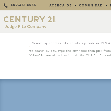
800.451.8055
ACERCA DE
COMUNIDAD
*to search by city, type the city name then pick from
"Cities" to see all listings in that city. Click " ... " to ed
Property Details
Square Feet
Lot Size
Year Built