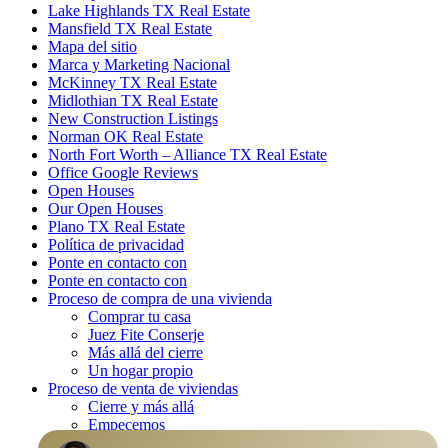
Lake Highlands TX Real Estate
Mansfield TX Real Estate
Mapa del sitio
Marca y Marketing Nacional
McKinney TX Real Estate
Midlothian TX Real Estate
New Construction Listings
Norman OK Real Estate
North Fort Worth – Alliance TX Real Estate
Office Google Reviews
Open Houses
Our Open Houses
Plano TX Real Estate
Política de privacidad
Ponte en contacto con
Ponte en contacto con
Proceso de compra de una vivienda
Comprar tu casa
Juez Fite Conserje
Más allá del cierre
Un hogar propio
Proceso de venta de viviendas
Cierre y más allá
Empecemos
La venta