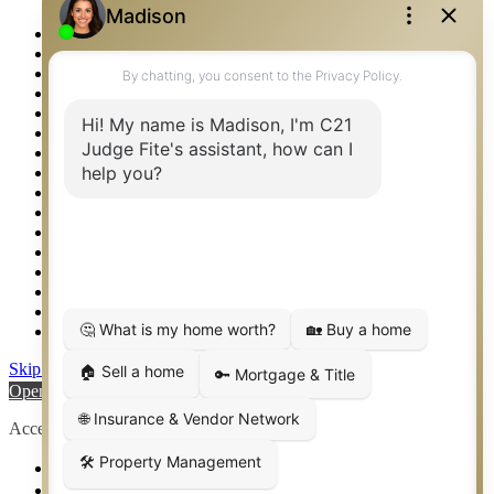
Lista tu propiedad
Property Management – Oklahoma
Real Estate eSeminar
Rockwall TX Real Estate
Setup 2FA
Southlake TX Real Estate
Springtown TX Real Estate
Texas Awards
Thank You
Waco TX Real Estate
Waxahachie TX Real Estate
Weatherford TX Real Estate
Calculators
Languages
Logos
Photos
Why CENTURY 21 – FiteCLUB
Skip to content
Open toolbar
Accessibility Tools
Increase Text
Decrease Text