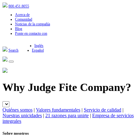
800.451.8055
Acerca de
Comunidad
Noticias de la compañía
Blog
Ponte en contacto con
Inglés
Search
Español
Why Judge Fite Company?
Quiénes somos
|
Valores fundamentales
|
Servicio de calidad
|
Nuestras unicidades
|
21 razones para unirte
|
Empresa de servicios
integrales
Sobre nosotros