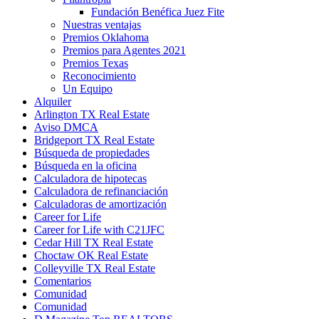
Fundación Benéfica Juez Fite
Nuestras ventajas
Premios Oklahoma
Premios para Agentes 2021
Premios Texas
Reconocimiento
Un Equipo
Alquiler
Arlington TX Real Estate
Aviso DMCA
Bridgeport TX Real Estate
Búsqueda de propiedades
Búsqueda en la oficina
Calculadora de hipotecas
Calculadora de refinanciación
Calculadoras de amortización
Career for Life
Career for Life with C21JFC
Cedar Hill TX Real Estate
Choctaw OK Real Estate
Colleyville TX Real Estate
Comentarios
Comunidad
Comunidad