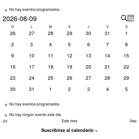
No hay eventos programados.
Aviso
2026-08-09
Naveg
Na
Mes
Buscar
de
Selecciona
Calendario
de
D
L
M
X
J
V
S
vis
la
0
0
0
0
0
0
0
26
27
28
29
30
31
1
de
búsqu
fecha.
de
eventos
eventos
eventos
eventos
eventos
eventos
event
Eventos
y
0
0
0
0
0
0
0
2
3
4
5
6
7
8
Ev
eventos
eventos
eventos
eventos
eventos
eventos
event
vistas
0
0
0
0
0
0
0
9
10
11
12
13
14
15
de
eventos
eventos
eventos
eventos
eventos
eventos
evento
0
0
0
0
0
0
0
16
17
18
19
20
21
22
Event
eventos
eventos
eventos
eventos
eventos
eventos
evento
0
0
0
0
0
0
0
23
24
25
26
27
28
29
eventos
eventos
eventos
eventos
eventos
eventos
evento
0
0
0
0
0
0
0
30
31
1
2
3
4
5
eventos
eventos
eventos
eventos
eventos
eventos
event
No hay eventos programados.
Aviso
No hay ningún evento este día.
Aviso
Jul
Este mes
Sep
Suscribirse al calendario