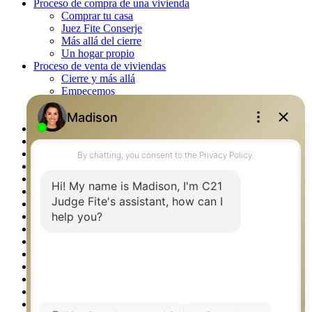
Proceso de compra de una vivienda
Comprar tu casa
Juez Fite Conserje
Más allá del cierre
Un hogar propio
Proceso de venta de viviendas
Cierre y más allá
Empecemos
La venta
Lista tu propiedad
Property Management – Oklahoma
Real Estate eSeminar
Rockwall TX Real Estate
Setup 2FA
Southlake TX Real Estate
Springtown TX Real Estate
Texas Awards
Thank You
Waco TX Real Estate
Waxahachie TX Real Estate
Weatherford TX Real Estate
Calculators
Languages
Logos
Photos